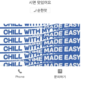
시면 맛있어요
순한맛
Phone
문의하기
1588-1652
가맹문의
성함